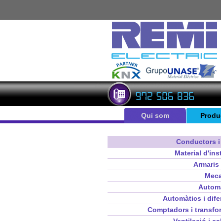
Qui som
Produ
Conductors i 
Material d'ins
Armaris 
Mec
Autom
Automàtics i dife
Comptadors i transfo