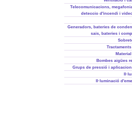
Ventilació i c
Telecomunicacions, megafonia
deteccio d'incendi i vide
Generadors, bateries de conde
sais, bateries i com
Sobret
Tractaments
Material
Bombes aigües re
Grups de pressió i aplicacion
Il·l
Il·luminació d'em