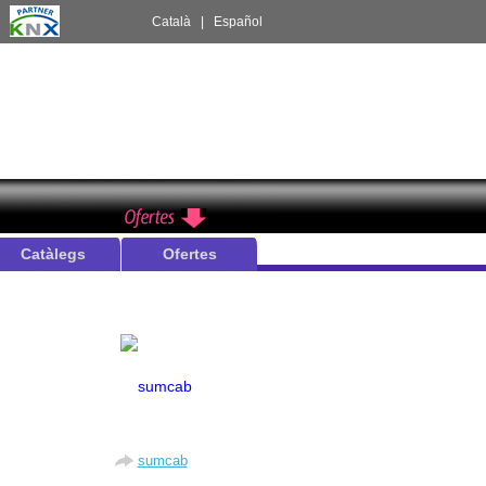
:
Català
|
Español
Catàlegs
Ofertes
sumcab