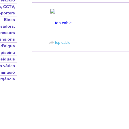
alefacció
, CCTV,
oporters
Eines
nsadors,
pressors
ensions
top cable
 d'aigua
 piscina
siduals
s vàries
uminació
ergència